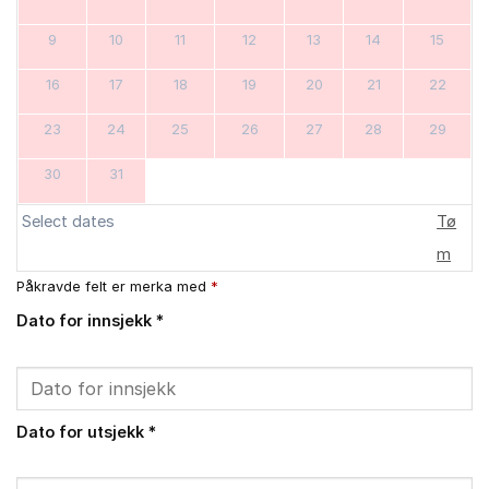
9
10
11
12
13
14
15
16
17
18
19
20
21
22
23
24
25
26
27
28
29
30
31
Select dates
Tø
m
Påkravde felt er merka med
*
Dato for innsjekk
*
Dato for utsjekk
*