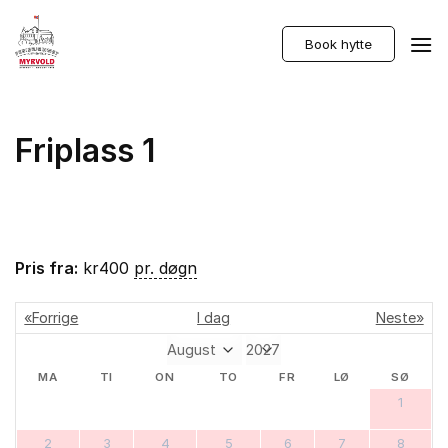
Skip
to
Book hytte
content
Friplass 1
Pris fra:
kr
400
pr. døgn
«Forrige
I dag
Neste»
MA
TI
ON
TO
FR
LØ
SØ
1
2
3
4
5
6
7
8