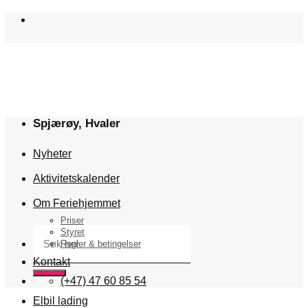
Skip
to
content
Spjærøy, Hvaler
Nyheter
Aktivitetskalender
Om Feriehjemmet
Priser
Søk
Styret
etter:
Regler & betingelser
Kontakt
(+47) 47 60 85 54
Elbil lading