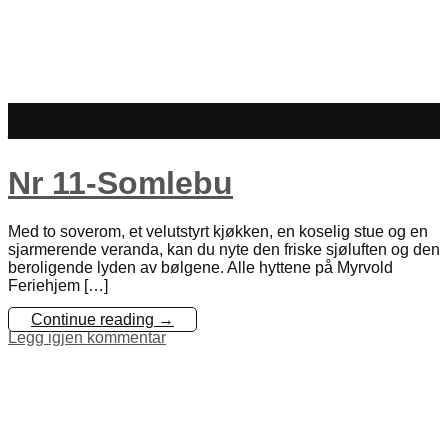
23
jan
Nr 11-Somlebu
Med to soverom, et velutstyrt kjøkken, en koselig stue og en
sjarmerende veranda, kan du nyte den friske sjøluften og den
beroligende lyden av bølgene. ​Alle hyttene på Myrvold
Feriehjem […]
Continue reading
→
Legg igjen kommentar