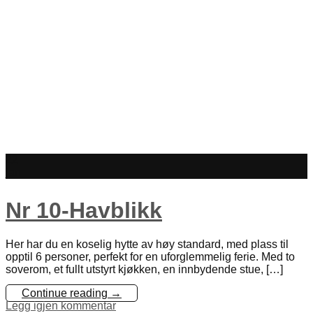
22
jan
Nr 10-Havblikk
Her har du en koselig hytte av høy standard, med plass til
opptil 6 personer, perfekt for en uforglemmelig ferie. Med to
soverom, et fullt utstyrt kjøkken, en innbydende stue, […]
Continue reading
→
Legg igjen kommentar