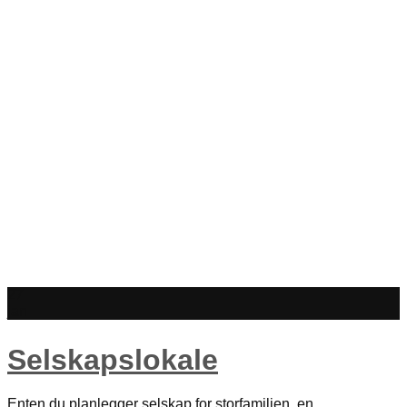
27
jan
Selskapslokale
Enten du planlegger selskap for storfamilien, en