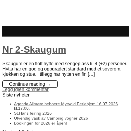
21
jan
Nr 2-Skaugum
Skaugum er en flott hytte med sengeplass til 4 (+2) personer.
Hytta har en god og oppgradert standard med et soverom,
kjøkken og stue. I tillegg har hytten en fin […]
Continue reading
→
Legg igjen kommentar
Siste nyheter
Agenda Allmøte beboere Myrvold Feriehjem 16.07.2026
kl.17.00.
St.Hans feiring 2026
Utvendig vask av Camping vogner 2026
Bookingen for 2026 er åpen!