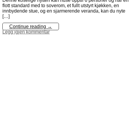
Denne koselige hytten kan huse opptil 6 personer og har en
flott standard med to soverom, et fullt utstyrt kjøkken, en
innbydende stue, og en sjarmerende veranda, kan du nyte
[…]
Continue reading
→
Legg igjen kommentar