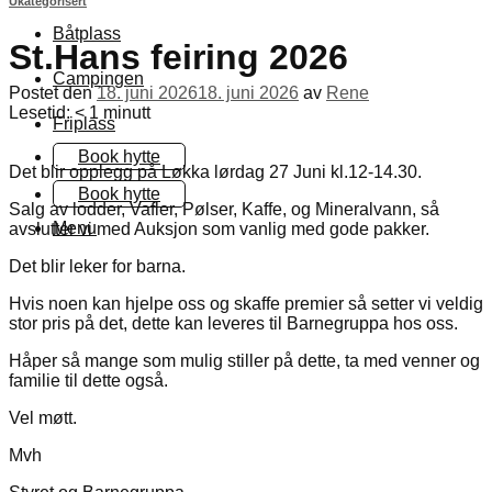
Ukategorisert
Båtplass
St.Hans feiring 2026
Campingen
Postet den
18. juni 2026
18. juni 2026
av
Rene
Lesetid:
< 1
minutt
Friplass
Book hytte
Det blir opplegg på Løkka lørdag 27 Juni kl.12-14.30.
Book hytte
Salg av lodder, Vafler, Pølser, Kaffe, og Mineralvann, så
Menu
avslutter vi med Auksjon som vanlig med gode pakker.
Det blir leker for barna.
Hvis noen kan hjelpe oss og skaffe premier så setter vi veldig
stor pris på det, dette kan leveres til Barnegruppa hos oss.
Håper så mange som mulig stiller på dette, ta med venner og
familie til dette også.
Vel møtt.
Mvh