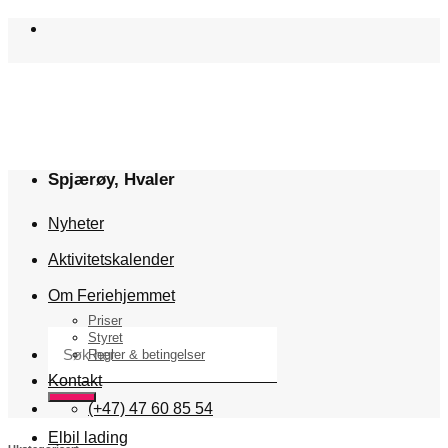
Skip
to
content
Spjærøy, Hvaler
Nyheter
Aktivitetskalender
Om Feriehjemmet
Priser
Søk
Styret
etter:
Regler & betingelser
Kontakt
(+47) 47 60 85 54
Elbil lading